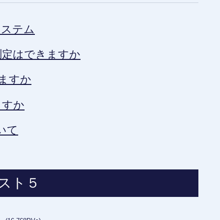
システム
測定はできますか
きますか
ますか
いて
スト５
ム